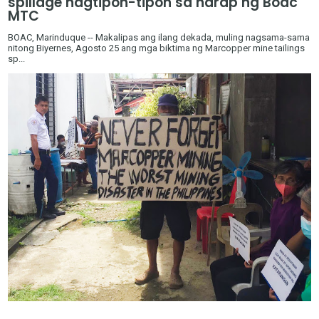
spillage nagtipon-tipon sa harap ng Boac
MTC
BOAC, Marinduque -- Makalipas ang ilang dekada, muling nagsama-sama
nitong Biyernes, Agosto 25 ang mga biktima ng Marcopper mine tailings
sp...