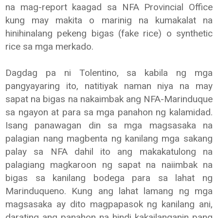
na mag-report kaagad sa NFA Provincial Office
kung may makita o marinig na kumakalat na
hinihinalang pekeng bigas (fake rice) o synthetic
rice sa mga merkado.
Dagdag pa ni Tolentino, sa kabila ng mga
pangyayaring ito, natitiyak naman niya na may
sapat na bigas na nakaimbak ang NFA-Marinduque
sa ngayon at para sa mga panahon ng kalamidad.
Isang panawagan din sa mga magsasaka na
palagian nang magbenta ng kanilang mga sakang
palay sa NFA dahil ito ang makakatulong na
palagiang magkaroon ng sapat na naiimbak na
bigas sa kanilang bodega para sa lahat ng
Marinduqueno. Kung ang lahat lamang ng mga
magsasaka ay dito magpapasok ng kanilang ani,
darating ang panahon na hindi kakailanganin pang