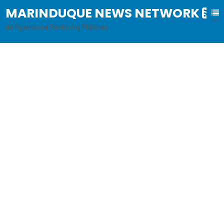
MARINDUQUE NEWS NETWORK
B
al
ita Ngayon sa Sentro ng Pilipinas