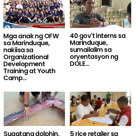
40 gov't interns sa
Mga anak ng OFW
Marinduque,
sa Marinduque,
sumailalim sa
nakiisa sa
oryentasyon ng
Organizational
DOLE...
Development
Training at Youth
Camp...
Sugatang dolphin,
5 rice retailer sa