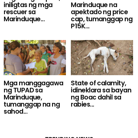
iniligtas ng mga
Marinduque na
rescuer sa
apektado ng price
Marinduque...
cap, tumanggap ng
P15K...
Mga manggagawa
State of calamity,
ng TUPAD sa
idineklara sa bayan
Marinduque,
ng Boac dahil sa
tumanggap na ng
rabies...
sahod...