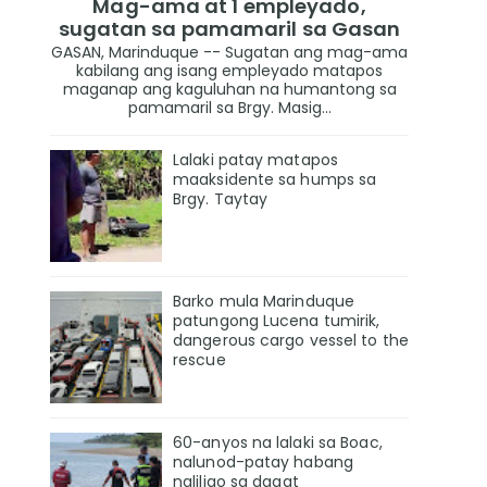
Mag-ama at 1 empleyado,
sugatan sa pamamaril sa Gasan
GASAN, Marinduque -- Sugatan ang mag-ama
kabilang ang isang empleyado matapos
maganap ang kaguluhan na humantong sa
pamamaril sa Brgy. Masig...
Lalaki patay matapos
maaksidente sa humps sa
Brgy. Taytay
Barko mula Marinduque
patungong Lucena tumirik,
dangerous cargo vessel to the
rescue
60-anyos na lalaki sa Boac,
nalunod-patay habang
naliligo sa dagat