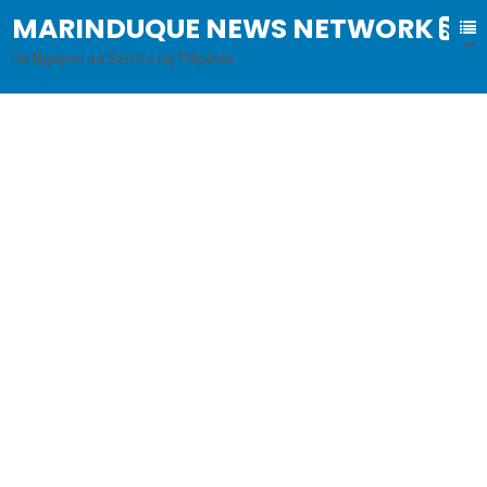
MARINDUQUE NEWS NETWORK
B
al
ita Ngayon sa Sentro ng Pilipinas