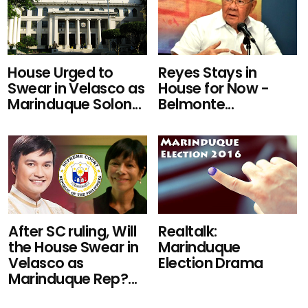
Reyes Stays in
House Urged to
House for Now -
Swear in Velasco as
Belmonte...
Marinduque Solon...
After SC ruling, Will
Realtalk:
the House Swear in
Marinduque
Velasco as
Election Drama
Marinduque Rep?...