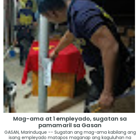
Mag-ama at 1 empleyado, sugatan sa
pamamaril sa Gasan
GASAN, Marinduque -- Sugatan ang mag-ama kabilang ang
isang empleyado matapos maganap ang kaguluhan na