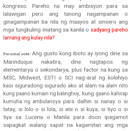
kongreso. Pareho na may ambisyon para sa
lalawigan pero ang tanong nagampanan o
ginagampanan ba nila ng maayos at sinsero ang
mga tungkuling iniatang sa kanila o
sadyang pareho
lamang ang kulay nila?
Ang gusto kong iboto ay iyong dine sa
Personal note:
Marinduque nakatira, dine nagtapos ng
elementarya o sekondarya, plus factor na kung sa
MSC, Midwest, ESTI o SCI nag-aral ng kolehiyo
kasi siguradong sigurado ako at alam na
alam nito
, kung
kung paano kumain ng balinghoy
gaano kahirap
para dalhin si nanay o si
kumuha ng ambulansya
tatay, si lolo o si lola, si ate o si kuya, si tiyo o si
tiya sa Lucena o Manila para doon ipagamot
sapagkat walang sapat na kagamitan ang mga