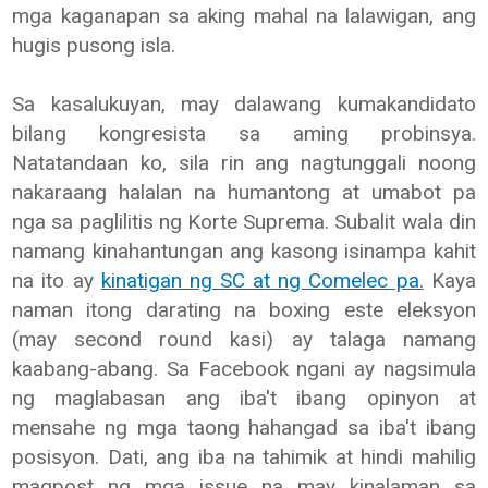
mga kaganapan sa aking mahal na lalawigan, ang
hugis pusong isla.
Sa kasalukuyan, may dalawang kumakandidato
bilang kongresista sa aming probinsya.
Natatandaan ko, sila rin ang nagtunggali noong
nakaraang halalan na humantong at umabot pa
nga sa paglilitis ng Korte Suprema. Subalit wala din
namang kinahantungan ang kasong isinampa kahit
na ito ay
kinatigan ng SC at ng Comelec pa.
Kaya
naman itong darating na boxing este eleksyon
(may second round kasi) ay talaga namang
kaabang-abang. Sa Facebook ngani ay nagsimula
ng maglabasan ang iba't ibang opinyon at
mensahe ng mga taong hahangad sa iba't ibang
posisyon. Dati, ang iba na tahimik at hindi mahilig
magpost ng mga issue na may kinalaman sa