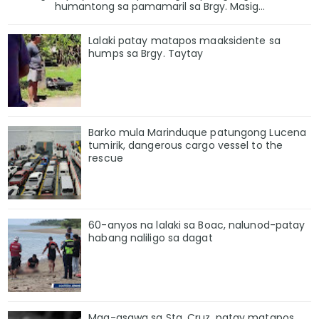
humantong sa pamamaril sa Brgy. Masig...
Lalaki patay matapos maaksidente sa
humps sa Brgy. Taytay
Barko mula Marinduque patungong Lucena
tumirik, dangerous cargo vessel to the
rescue
60-anyos na lalaki sa Boac, nalunod-patay
habang naliligo sa dagat
Mag-asawa sa Sta. Cruz, patay matapos