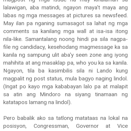
lalawigan, aba matindi, ngayon maya't maya ang
labas ng mga messages at pictures sa newsfeed.
May ilan pa nganing sumasagot sa lahat ng mga
comments sa kanilang mga wall at isa-isa itong
nila-like. Samantalang noong hindi pa sila nagpa-
file ng candidacy, kesehodang magmessage ka sa
kanila ng sampung ulit aba'y seen zone ang iyong
mahihita at ang masaklap pa, who you ka sa kanila.
Ngayon, tila ba kasimbilis sila ni Lando kung
magpalit ng post status, mula bagyo naging lindol.
(Ingat po kayo mga kababayan lalo pa at malapit
sa atin ang Mindoro na siyang tinamaan ng
katatapos lamang na lindol).
Pero babalik ako sa tatlong matataas na lokal na
posisyon, Congressman, Governor at Vice