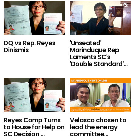
DQ vs Rep. Reyes
'Unseated'
Dinismis
Marinduque Rep
Laments SC's
'Double Standard'...
Reyes Camp Turns
Velasco chosen to
to House for Help on
lead the energy
SC Decision ...
committee...