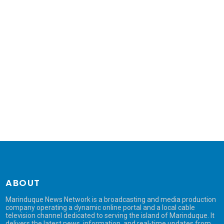
ABOUT
Marinduque News Network is a broadcasting and media production
company operating a dynamic online portal and a local cable
television channel dedicated to serving the island of Marinduque. It
delivers the latest news, information, and real-time updates from