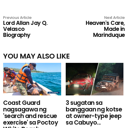
Previous Article
Next Article
Lord Allan Jay Q.
Heaven's Care,
Velasco
Made in
Biography
Marinduque
YOU MAY ALSO LIKE
3 sugatan sa
Coast Guard
banggaan ng kotse
nagsagawa ng
at owner-type jeep
'search and rescue
sa Cabuyo...
exercise' sa Poctoy