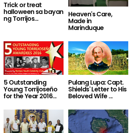
Trick or treat
halloween sa bayan
Heaven's Care,
ng Torrijos...
Made in
Marinduque
5 Outstanding
Pulang Lupa: Capt.
Young Torrijoseño
Shields' Letter to His
for the Year 2016...
Beloved Wife ...