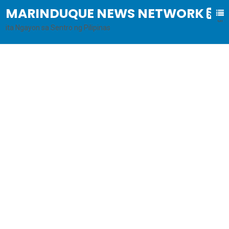
MARINDUQUE NEWS NETWORK
B
al
ita Ngayon sa Sentro ng Pilipinas