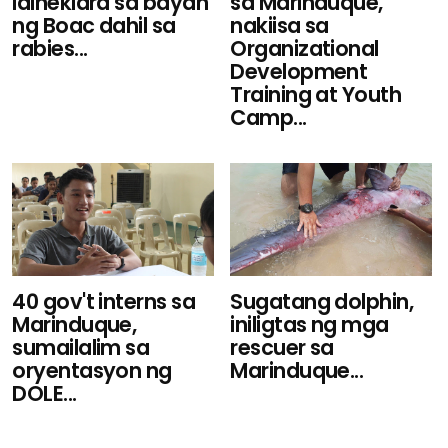
idineklara sa bayan
sa Marinduque,
ng Boac dahil sa
nakiisa sa
rabies...
Organizational
Development
Training at Youth
Camp...
40 gov't interns sa
Sugatang dolphin,
Marinduque,
iniligtas ng mga
sumailalim sa
rescuer sa
oryentasyon ng
Marinduque...
DOLE...