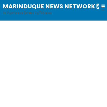
MARINDUQUE NEWS NETWORK
B
al
ita Ngayon sa Sentro ng Pilipinas