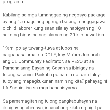
programa.
Kabilang sa mga tumanggap ng negosyo package
ay ang 15 magulang ng mga batang manggagawa
o child laborer kung saan sila ay nabigyan ng 10
sako ng bigas na naglalaman ng 20 kilo bawat isa.
"Kami po ay tuwang-tuwa at lubos na
nagpapasalamat sa DOLE, kay Ma'am Jomarah
ang CL Community Facilitator, sa PESO at sa
Pamahalaang Bayan ng Gasan sa ibinigay na
tulong sa amin. Paiikutin po namin ito para tuluy-
tuloy ang mapagkukunan namin ng kita," pahayag ni
LA Saguid, isa sa mga benepisyaryo.
Sa pamamagitan ng tulong pangkabuhayan na
ibinigay ng ahensya, inaasahang kikita ng higit pa