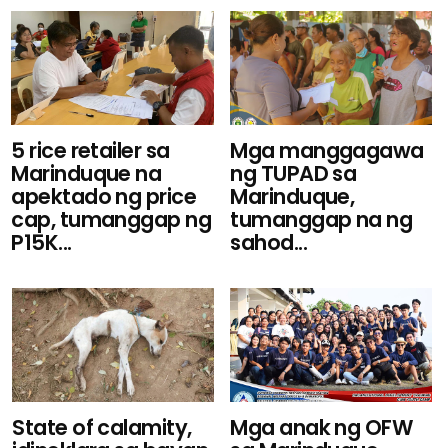
Mga manggagawa
5 rice retailer sa
ng TUPAD sa
Marinduque na
Marinduque,
apektado ng price
tumanggap na ng
cap, tumanggap ng
sahod...
P15K...
State of calamity,
Mga anak ng OFW