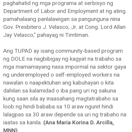
paghahatid ng mga programa at serbisyo ng
Department of Labor and Employment at ng ating
pamahalaang panlalawigan sa pangunguna nina
Gov. Presbitero J. Velasco, Jr. at Cong. Lord Allan
Jay Velasco," pahayag ni Timtiman.
Ang TUPAD ay isang community-based program
ng DOLE na nagbibigay ng kagyat na trabaho sa
mga mamamayang nasa impormal na sektor gaya
ng underemployed o self-employed workers na
nawalan o naapektuhan ang kabuhayan o kita
dahilan sa kalamidad o iba pang uri ng sakuna
kung saan sila ay inaasahang magtatrabaho sa
loob ng hindi bababa sa 10 araw ngunit hindi
lalagpas sa 30 araw depende sa uri ng trabaho na
iaatas sa kanila.
(Ana Maria Korina D. Arcilla,
MNN)