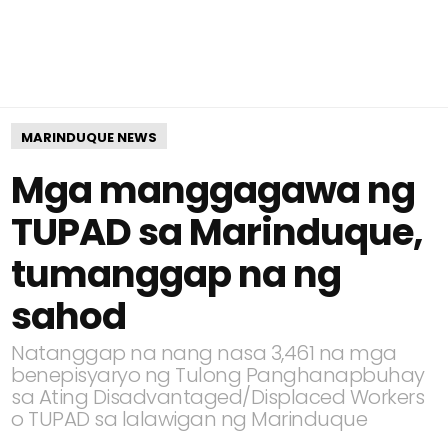
MARINDUQUE NEWS
Mga manggagawa ng
TUPAD sa Marinduque,
tumanggap na ng
sahod
Natanggap na nang nasa 3,461 na mga
benepisyaryo ng Tulong Panghanapbuhay
sa Ating Disadvantaged/Displaced Workers
o TUPAD sa lalawigan ng Marinduque