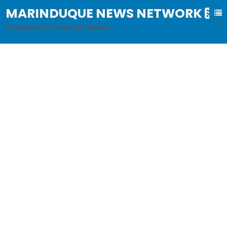
MARINDUQUE NEWS NETWORK
B
al
ita Ngayon sa Sentro ng Pilipinas