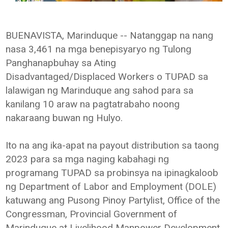
BUENAVISTA, Marinduque -- Natanggap na nang
nasa 3,461 na mga benepisyaryo ng Tulong
Panghanapbuhay sa Ating
Disadvantaged/Displaced Workers o TUPAD sa
lalawigan ng Marinduque ang sahod para sa
kanilang 10 araw na pagtatrabaho noong
nakaraang buwan ng Hulyo.
Ito na ang ika-apat na payout distribution sa taong
2023 para sa mga naging kabahagi ng
programang TUPAD sa probinsya na ipinagkaloob
ng Department of Labor and Employment (DOLE)
katuwang ang Pusong Pinoy Partylist, Office of the
Congressman, Provincial Government of
Marinduque at Livelihood Manpower Development