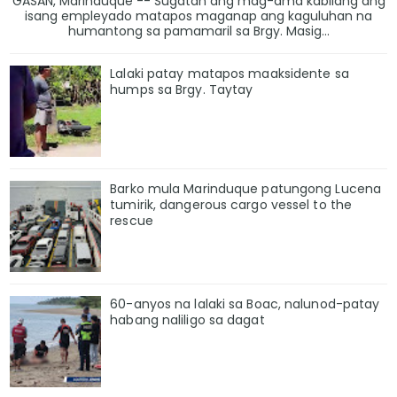
GASAN, Marinduque -- Sugatan ang mag-ama kabilang ang
isang empleyado matapos maganap ang kaguluhan na
humantong sa pamamaril sa Brgy. Masig...
Lalaki patay matapos maaksidente sa
humps sa Brgy. Taytay
Barko mula Marinduque patungong Lucena
tumirik, dangerous cargo vessel to the
rescue
60-anyos na lalaki sa Boac, nalunod-patay
habang naliligo sa dagat