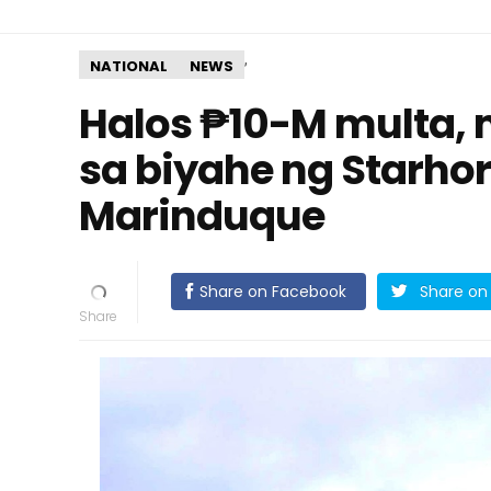
,
NATIONAL
NEWS
Halos ₱10-M multa,
sa biyahe ng Starho
Marinduque
Share on Facebook
Share on 