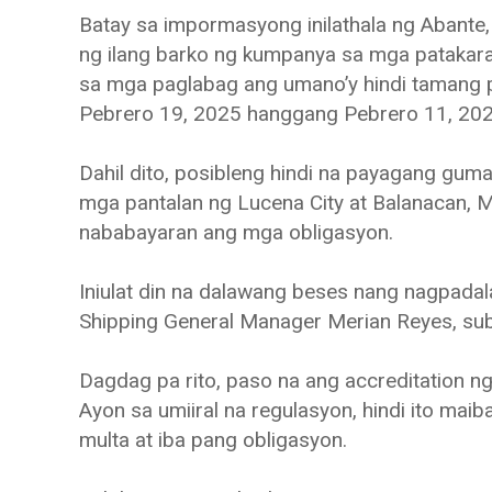
Batay sa impormasyong inilathala ng Abante
ng ilang barko ng kumpanya sa mga patakaran
sa mga paglabag ang umano’y hindi tamang 
Pebrero 19, 2025 hanggang Pebrero 11, 202
Dahil dito, posibleng hindi na payagang gum
mga pantalan ng Lucena City at Balanacan, M
nababayaran ang mga obligasyon.
Iniulat din na dalawang beses nang nagpada
Shipping General Manager Merian Reyes, suba
Dagdag pa rito, paso na ang accreditation 
Ayon sa umiiral na regulasyon, hindi ito maib
multa at iba pang obligasyon.