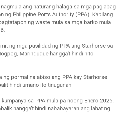
, nagmula ang naturang halaga sa mga paglabag
 ng Philippine Ports Authority (PPA). Kabilang
pagtatapon ng waste mula sa mga barko mula
6.
amit ng mga pasilidad ng PPA ang Starhorse sa
ogpog, Marinduque hangga’t hindi nito
la ng pormal na abiso ang PPA kay Starhorse
lit hindi umano ito tinugunan.
ng kumpanya sa PPA mula pa noong Enero 2025.
abalik hangga’t hindi nababayaran ang lahat ng