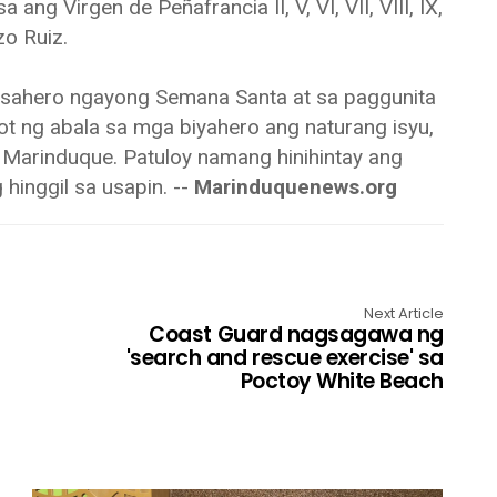
g Virgen de Peñafrancia II, V, VI, VII, VIII, IX,
zo Ruiz.
sahero ngayong Semana Santa at sa paggunita
t ng abala sa mga biyahero ang naturang isyu,
Marinduque. Patuloy namang hinihintay ang
hinggil sa usapin. --
Marinduquenews.org
Next Article
Coast Guard nagsagawa ng
'search and rescue exercise' sa
Poctoy White Beach