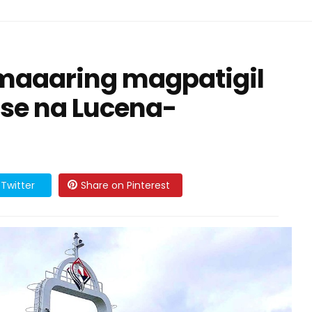
 maaaring magpatigil
rse na Lucena-
Twitter
Share on Pinterest