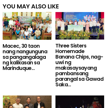
YOU MAY ALSO LIKE
Three Sisters
Macec, 30 taon
Homemade
nang nangunguna
Banana Chips, nag-
sa pangangalaga
uwi ng
ng kalikasan sa
makasaysayang
Marinduque...
pambansang
parangal sa Gawad
Saka...