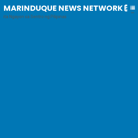
MARINDUQUE NEWS NETWORK
B
al
ita Ngayon sa Sentro ng Pilipinas