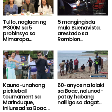
Tulfo, naglaan ng
5 mangingisda
₱300M sa 5
mula Buenavista,
probinsya sa
arestado sa
Mimaropa...
Romblon...
Kauna-unahang
60-anyos na lalaki
pickleball
sa Boac, nalunod-
tournament sa
patay habang
Marinduque,
naliligo sa dagat...
inilunsad sa Boac...