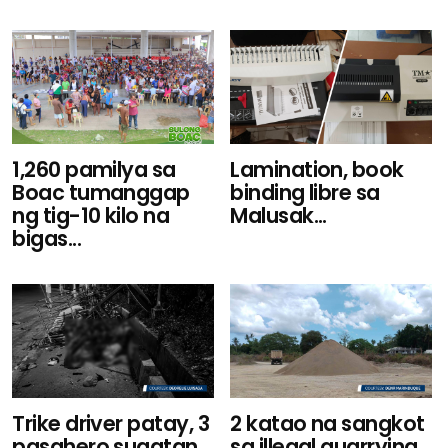
1,260 pamilya sa
Lamination, book
Boac tumanggap
binding libre sa
ng tig-10 kilo na
Malusak...
bigas...
Trike driver patay, 3
2 katao na sangkot
pasahero sugatan
sa illegal quarrying