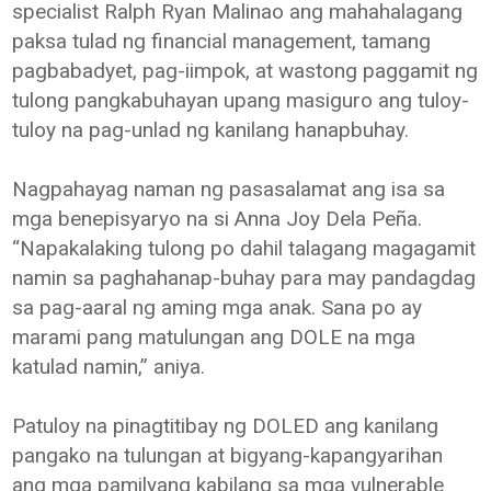
specialist Ralph Ryan Malinao ang mahahalagang
paksa tulad ng financial management, tamang
pagbabadyet, pag-iimpok, at wastong paggamit ng
tulong pangkabuhayan upang masiguro ang tuloy-
tuloy na pag-unlad ng kanilang hanapbuhay.
Nagpahayag naman ng pasasalamat ang isa sa
mga benepisyaryo na si Anna Joy Dela Peña.
“Napakalaking tulong po dahil talagang magagamit
namin sa paghahanap-buhay para may pandagdag
sa pag-aaral ng aming mga anak. Sana po ay
marami pang matulungan ang DOLE na mga
katulad namin,” aniya.
Patuloy na pinagtitibay ng DOLED ang kanilang
pangako na tulungan at bigyang-kapangyarihan
ang mga pamilyang kabilang sa mga vulnerable